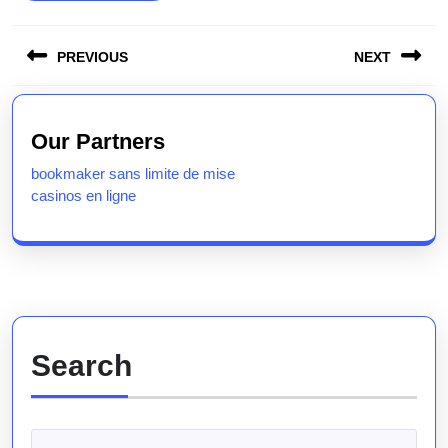
Post
PREVIOUS
NEXT
navigation
Previous
Next
post:
post:
Our Partners
bookmaker sans limite de mise
casinos en ligne
Search