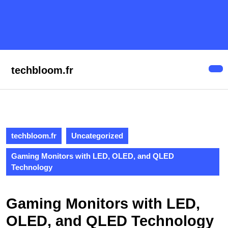
Skip
to
content
Skip
to
content
techbloom.fr
Op
But
techbloom.fr
Uncategorized
Gaming Monitors with LED, OLED, and QLED
Technology
Gaming Monitors with LED,
OLED, and QLED Technology