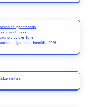
casino en ligne francais
paris sportif tennis
casino crypto en ligne
casino en ligne retrait immédiat 2026
poker en ligne