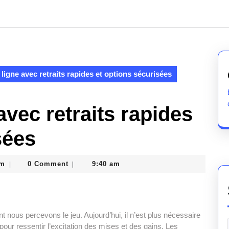
ligne avec retraits rapides et options sécurisées
avec retraits rapides
sées
nekolabanana@gmail.com
om
0 Comment
9:40 am
|
|
t nous percevons le jeu. Aujourd’hui, il n’est plus nécessaire
ur ressentir l’excitation des mises et des gains. Les