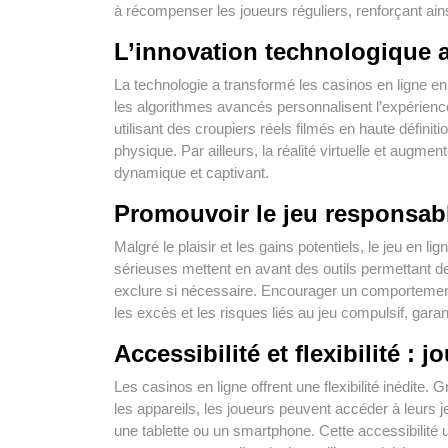
à récompenser les joueurs réguliers, renforçant ains
L’innovation technologique 
La technologie a transformé les casinos en ligne en vé
les algorithmes avancés personnalisent l’expérience
utilisant des croupiers réels filmés en haute défini
physique. Par ailleurs, la réalité virtuelle et augme
dynamique et captivant.
Promouvoir le jeu responsab
Malgré le plaisir et les gains potentiels, le jeu en
sérieuses mettent en avant des outils permettant de 
exclure si nécessaire. Encourager un comportement 
les excès et les risques liés au jeu compulsif, gara
Accessibilité et flexibilité : 
Les casinos en ligne offrent une flexibilité inédite.
les appareils, les joueurs peuvent accéder à leurs 
une tablette ou un smartphone. Cette accessibilité uni