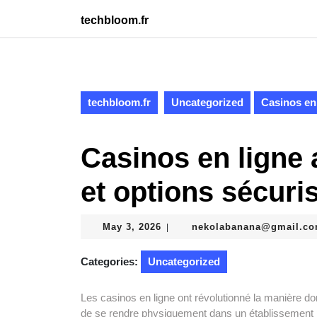
Skip
techbloom.fr
to
content
Skip
to
content
techbloom.fr
Uncategorized
Casinos en 
Casinos en ligne 
et options sécuri
May
May 3, 2026
nekolabanana@gmail.c
|
3,
2026
Categories:
Uncategorized
Les casinos en ligne ont révolutionné la manière don
de se rendre physiquement dans un établissement po