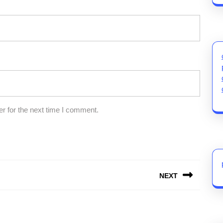
r for the next time I comment.
NEXT
Next
post: