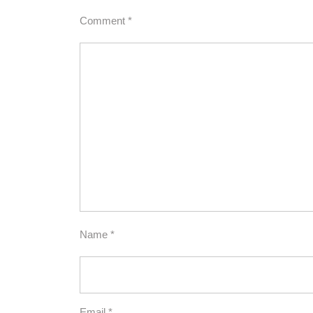
Comment
*
Name
*
Email
*