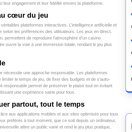
i leur engagement et leur fidélité envers la plateforme.
au cœur du jeu
ritables plateformes interactives. L’intelligence artificielle et
 selon les préférences des utilisateurs. Les jeux en direct,
tion, permettent de reproduire l’atmosphère d’un casino
ntée ouvre la voie à une immersion totale, rendant le jeu plus
le
 ligne nécessite une approche responsable. Les plateformes
limiter le temps de jeu, de fixer des budgets et de s’auto-
responsable permet de préserver le plaisir tout en évitant
ntissant une expérience saine pour tous.
jouer partout, tout le temps
 Grâce aux applications mobiles et aux sites optimisés pour tous
jeux préférés à tout moment, que ce soit depuis un ordinateur,
verselle attire un public varié et rend le jeu plus pratique,