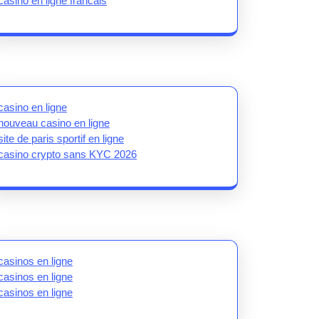
casino en ligne francais
casino en ligne
nouveau casino en ligne
site de paris sportif en ligne
casino crypto sans KYC 2026
casinos en ligne
casinos en ligne
casinos en ligne