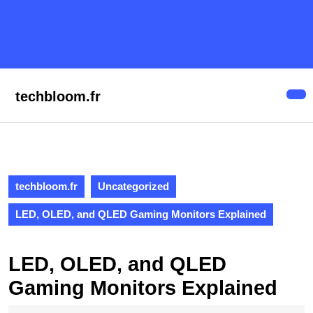
Skip
to
content
Skip
to
content
techbloom.fr
Op
But
techbloom.fr
Uncategorized
LED, OLED, and QLED Gaming Monitors Explained
LED, OLED, and QLED
Gaming Monitors Explained