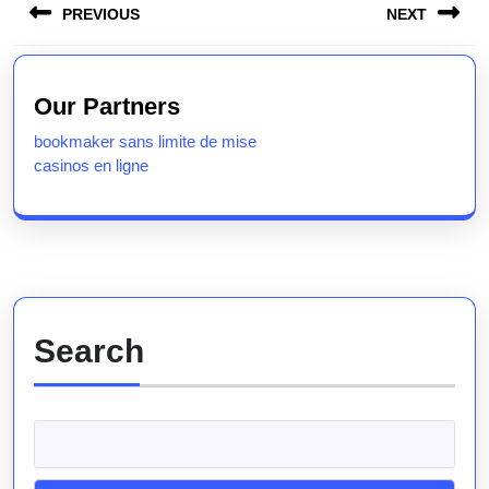
PREVIOUS
NEXT
navigation
Previous
Next
post:
post:
Our Partners
bookmaker sans limite de mise
casinos en ligne
Search